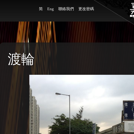
简
Eng
聯絡我們
更改密碼
渡輪