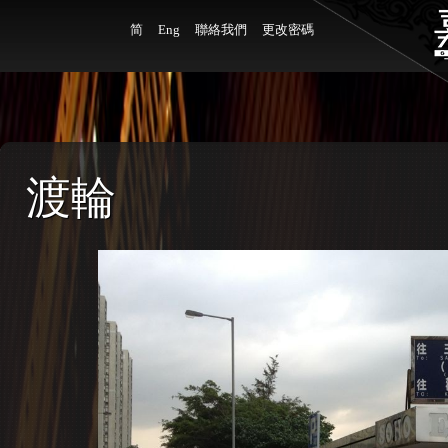
简
Eng
聯絡我們
更改密碼
渡輪