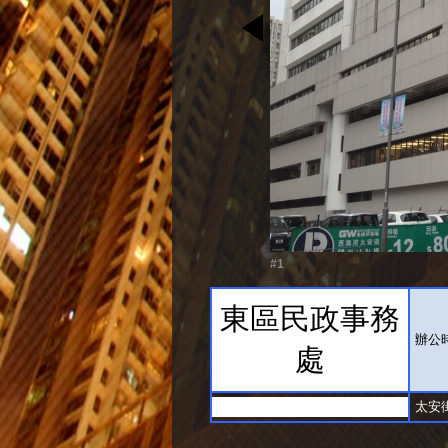
#1
東區民政事務
辦公時
處
太安