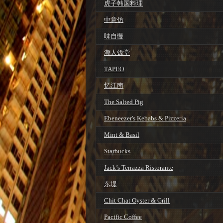
虎子韩国料理
中意仿
味自慢
潮人饭堂
TAPEO
忆江南
The Salted Pig
Ebeneezer's Kebabs & Pizzeria
Mint & Basil
Starbucks
Jack’s Terrazza Ristorante
东堤
Chit Chat Oyster & Grill
Pacific Coffee