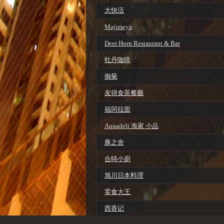
大快活
Majimeya
Deer Horn Restaurant & Bar
牡丹咖啡
御菊
友得食茶餐廳
福冈拉面
Aquadeli 海家 小品
豚之舍
合時小廚
旭川日本料理
零食大王
西香记