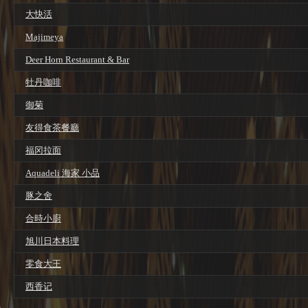
大快活
Majimeya
Deer Horn Restaurant & Bar
牡丹咖啡
御菊
友得食茶餐廳
福冈拉面
Aquadeli 海家 小品
豚之舍
合時小廚
旭川日本料理
零食大王
西香记