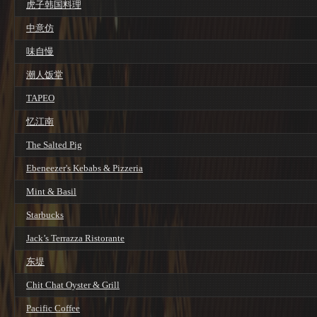
虎子韩国料理
中意仿
味自慢
潮人饭堂
TAPEO
忆江南
The Salted Pig
Ebeneezer's Kebabs & Pizzeria
Mint & Basil
Starbucks
Jack’s Terrazza Ristorante
东堤
Chit Chat Oyster & Grill
Pacific Coffee