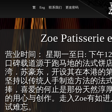
繁
Eng
联系我们
更改密码
Zoe Patisserie 
营业时间： 星期一至日: 下午12:
口碑载道源于跑马地的法式饼店
湾．苏豪东，开设其在本港的第四
坚持以传统人手制造方法的法
捧，喜爱的何止是那份天然淳
的用心与创作。走入Zoe有如
试难忘。