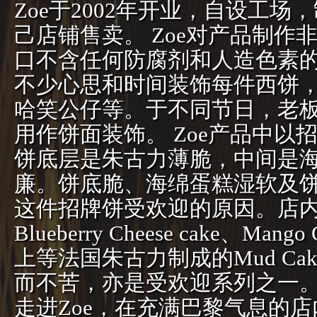
Zoe于2002年开业，自设工
己店铺售卖。 Zoe对产品制作
口不含任何防腐剂和人造色素
不少心思和时间装饰每件西饼
哈笑公仔等。于不同节日，老
用作饼面装饰。 Zoe产品中以招
饼底层是朱古力薄脆，中间是
廉。饼底脆、海绵蛋糕湿软及饼面上
这件招牌饼受欢迎的原因。店内
Blueberry Cheese cake、Man
上等法国朱古力制成的Mud Cake、C
而不苦，亦是受欢迎系列之一
走进Zoe，在充满巴黎气息的