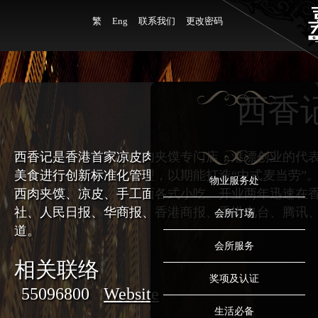
繁
Eng
联系我们
更改密码
西香
西香记是香港首家凉皮肉夹馍专门店，港漂创业的代
美食进行创新标准化管理，以期能打造“中式麦当劳”
物业服务处
西肉夹馍、凉皮、手工面各式小吃。开业两年迅速在香
社、人民日报、华商报、香港商报、香港电台、腾讯
会所订场
道。
会所服务
相关联络
奖项及认证
55096800
Website
生活必备