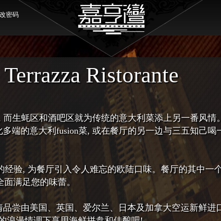
改密码
 Terrazza Ristorante
zza的精髓, 而生蚝区和酒吧区就为传统的意大利菜添上另一番风
多端的意大利fusion菜, 或在餐厅的另一边与三五知己喝一
业的经验, 为餐厅引入令人难忘的欧陆口味。餐厅的其中一
必可全面满足您的味蕾。
尽情品尝由美国、英国、爱尔兰、日本及加拿大空运新鲜进
的浪漫情调下享用海鲜拼盘和佳酿吧!