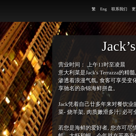
繁
Eng
联系我们
更
Jack’s
营业时间： 上午11时至凌晨
意大利菜是Jack's Terra
渗透着浪漫气氛, 食客可享受变化
享驰名的杂锦海鲜拼盘。
Jack凭着自己廿多年来对餐饮
菜- 烧羊架, 肉质嫩滑多汁, 
若您是海鲜的爱好者, 您亦可
蚝、大虾和蚬。今年就在苏豪东