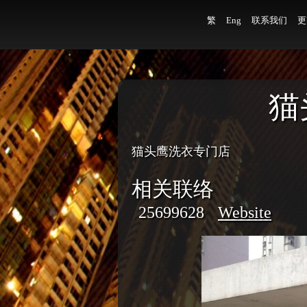
繁
Eng
联系我们
更
猫
猫头鹰洗衣专门店
相关联络
25699628
Website