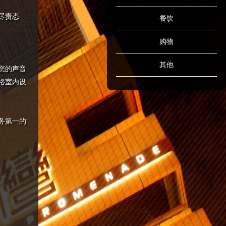
尽责态
餐饮
购物
其他
您的声音
格室内设
务第一的