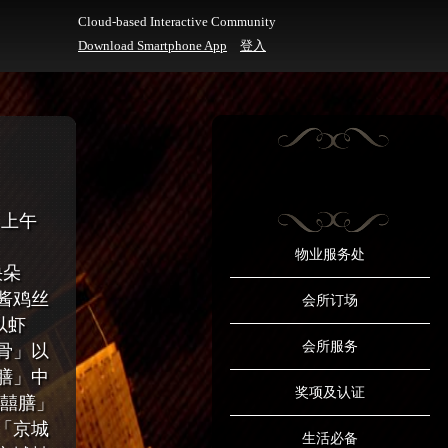
Cloud-based Interactive Community
Download Smartphone App
登入
- 上午
物业服务处
快朵
酱鸡丝
会所订场
以虾
会所服务
骨」以
膳」中
奖项及认证
城囍膳」
「京城
生活必备