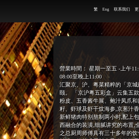
繁
Eng
联系我们
更
營業時間： 星期一至五 -上午11:00至
08:00至晚上11:00
汇聚京、沪、粤菜精粹的「京城
颐。 「京沪粤五彩盒」云集五
粉皮、五香酱牛展、鲍汁凤爪和
籽、虾球及虾干炆海参,京葱汁
新鲜猪肉特别熬制两小时,配上
西融合的装潢,细腻讲究的布置,
之总厨周师傅具有三十多年的饮