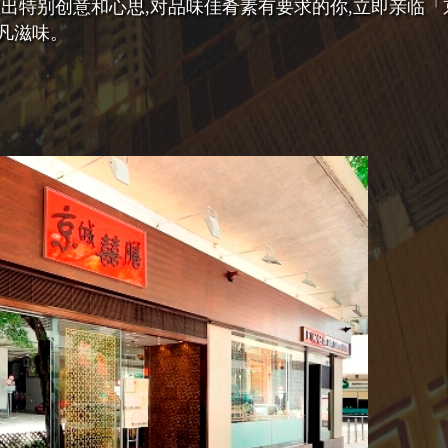
显出特别创意和心思,对品味佳肴素有要求的你,立即亲临「
凡滋味。