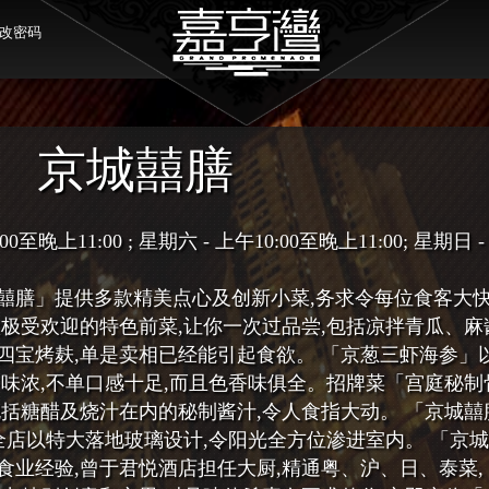
改密码
京城囍膳
晚上11:00 ; 星期六 - 上午10:00至晚上11:00; 星期日 
囍膳」提供多款精美点心及创新小菜,务求令每位食客大
款极受欢迎的特色前菜,让你一次过品尝,包括凉拌青瓜、麻
四宝烤麸,单是卖相已经能引起食欲。 「京葱三虾海参」
香味浓,不单口感十足,而且色香味俱全。招牌菜「宫庭秘制
包括糖醋及烧汁在内的秘制酱汁,令人食指大动。 「京城囍
全店以特大落地玻璃设计,令阳光全方位渗进室内。 「京
食业经验,曾于君悦酒店担任大厨,精通粤、沪、日、泰菜,