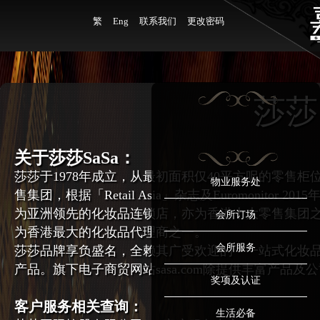
繁
Eng
联系我们
更改密码
莎莎
关于莎莎SaSa：
莎莎于1978年成立，从最初面积仅40平方呎的零售
物业服务处
售集团，根据「Retail Asia」杂志及Euromonitor
为亚洲领先的化妆品连锁店，亦为香港十大零售集团之
会所订场
为香港最大的化妆品代理商之一。
会所服务
莎莎品牌享负盛名，全赖其广受欢迎的「一站式化妆
产品。旗下电子商贸网站sasa.com除提供丰富产品
奖项及认证
客户服务相关查询：
生活必备