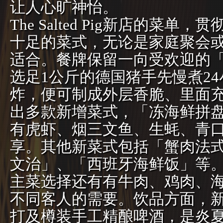
让人心旷神怡。
The Salted Pig新店的菜
十足的菜式，无论是家庭聚会
适合。餐牌保留一向受欢迎的
选足1公斤的德国猪手先慢煮2
炸，便可制成外层香脆、里面
出多款新增菜式，「冻海鲜拼
有虎虾、烟三文鱼、生蚝、青
享。其他新菜式包括「蟹肉法
文治」、「西班牙海鲜饭」等
主菜选择还有有牛肉、鸡肉、
不同客人的需要。饮品方面，
打及樽装手工精酿啤酒，是炎