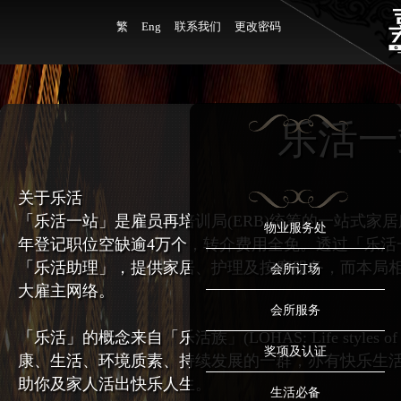
繁
Eng
联系我们
更改密码
乐活一
关于乐活
「乐活一站」是雇员再培训局(ERB)统筹的一站式家
物业服务处
年登记职位空缺逾4万个，转介费用全免。透过「乐活
「乐活助理」，提供家居、护理及按摩服务，而本局
会所订场
大雇主网络。
会所服务
「乐活」的概念来自「乐活族」(LOHAS: Life styles of Hea
奖项及认证
康、生活、环境质素、持续发展的一群，亦有快乐生
助你及家人活出快乐人生。
生活必备