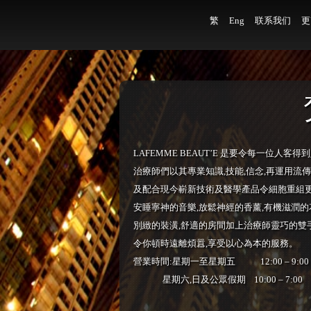
繁
Eng
联系我们
更
LAFEMME BEAUT’E
是要令每一位人客得到
治療師們以其專業知識
,
技能
,
信念
,
再運用流傳
及配合現今嶄新技術及醫學產品令細胞重組
安睡寧神的音樂
,
放鬆神經的香薰
,
有機滋潤的
別緻的裝潢
,
舒適的房間加上治療師靈巧的雙
令你頓時遠離煩囂
,
享受以心為本的服務。
營業時間
:
星期一
至
星期五
12:00 – 9:00
星期六
,
日及公眾假期
10:00 – 7:00