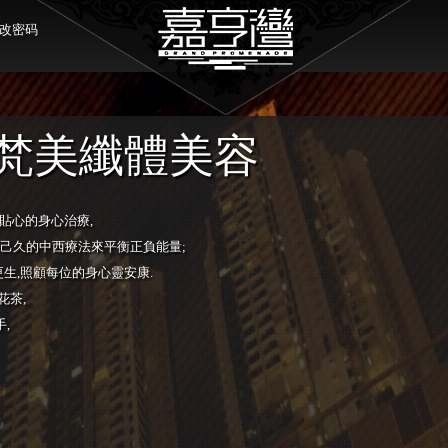
改密码
梵美纖體美容
貼心的身心治療
,
己久的中西療法來平衡正負能量
;
更生
,
照顧每位的身心靈安康
.
花茶
,
手
,