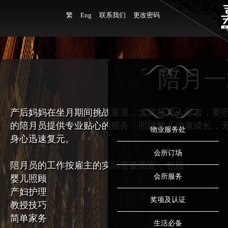
繁
Eng
联系我们
更改密码
陪月一
产后妈妈在坐月期间挑战重重，尤其初为人母者，要
的陪月员提供专业贴心的服务，照顾婴儿健康成长，
物业服务处
身心迅速复元。
会所订场
陪月员的工作按雇主的实际需要而定，包括：
会所服务
婴儿照顾
产妇护理
奖项及认证
教授技巧
简单家务
生活必备