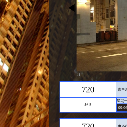
#1
720
嘉亨
星期
$6.5
09:06
720
中环(