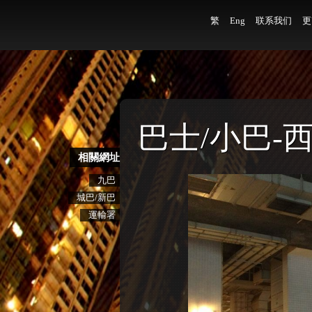
繁
Eng
联系我们
更
巴士/小巴-西
相關網址
九巴
城巴/新巴
運輸署