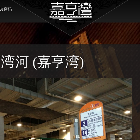
改密码
湾河 (嘉亨湾)