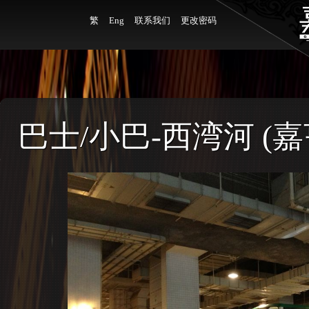
繁
Eng
联系我们
更改密码
巴士/小巴-西湾河 (嘉