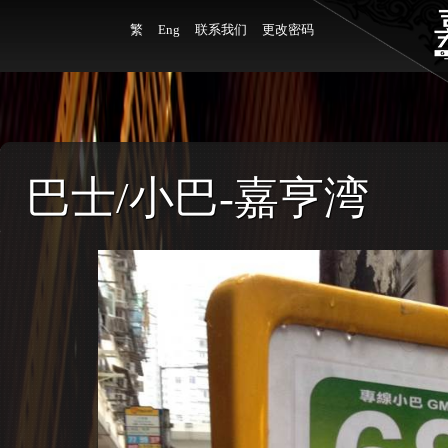
繁
Eng
联系我们
更改密码
巴士/小巴-嘉亨湾