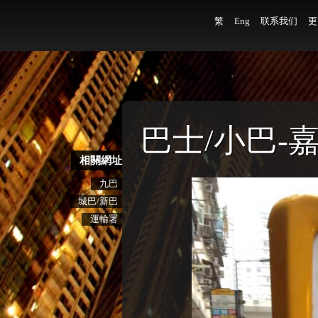
繁
Eng
联系我们
更
巴士/小巴-
相關網址
九巴
城巴/新巴
運輸署