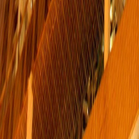
110
筲箕湾 → 尖沙咀 (么地道)
星期一至五
星期
$9.3
06:00-20:00
06:00
307P
天后站 → 大埔 (汀太路)
星期一至五
星期
$21.2
17:40, 17:52, 18:04, 18:16,
N/A
18:28, 18:40, 18:55, 19:10
307P
大埔 (汀太路) → 天后站
星期一至五
星期
07:00, 07:08, 07:16, 07:24,
$21.2
07:31, 07:38, 07:45, 07:52,
N/A
07:59, 08:06