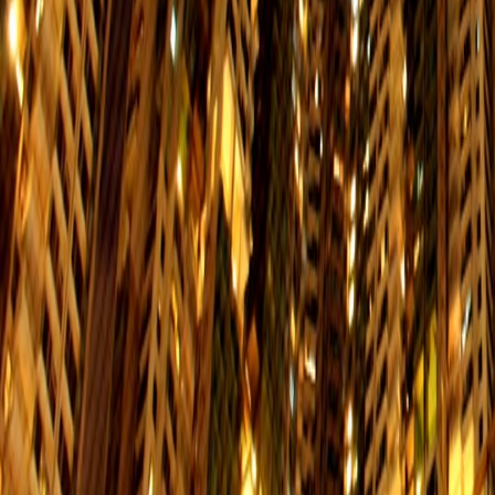
星期一至五
星期
$8.9
08:55-23:35
08:55
77
田湾 → 筲箕湾
星期一至五
星期
$7
06:00-23:06
06:00
77
筲箕湾 → 田湾
星期一至五
星期
$7
05:45-00:15
05:45
77X
华贵村 → 西湾河
星期一至五
星期
$7
07:45-08:00
N/A