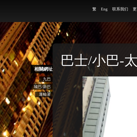
繁
Eng
联系我们
更
巴士/小巴-
相關網址
九巴
城巴/新巴
運輸署