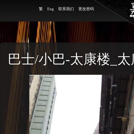
繁
Eng
联系我们
更改密码
巴士/小巴-太康楼_