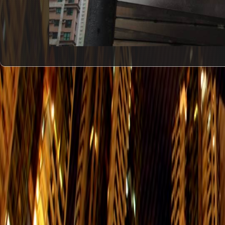
#1
2A
耀东村 → 湾仔码头
星期一至五
星期
$4.1
05:30-00:10
05:30
2A
湾仔码头 → 耀东村
星期一至五
星期
$4.1
06:15-00:55
06:15