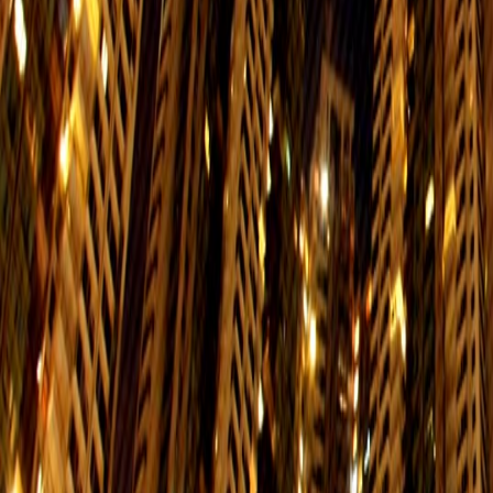
2X
筲箕湾／爱秩序湾 → 湾仔码头
星期一至五
星期
$5.6
05:25-00:15
05:25
2X
湾仔码头 → 筲箕湾／爱秩序湾
星期一至五
星期
$6.1
06:00-01:00
06:00
14
嘉亨湾 → 赤柱炮台 (闸口)
星期一至五
星期
$8.9
08:20-23:40
08:20
14
赤柱炮台 (闸口) → 嘉亨湾