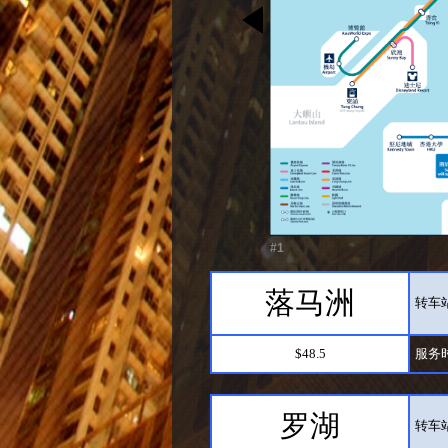
#1
落马洲
转车站
$48.5
服务时
罗湖
转车站