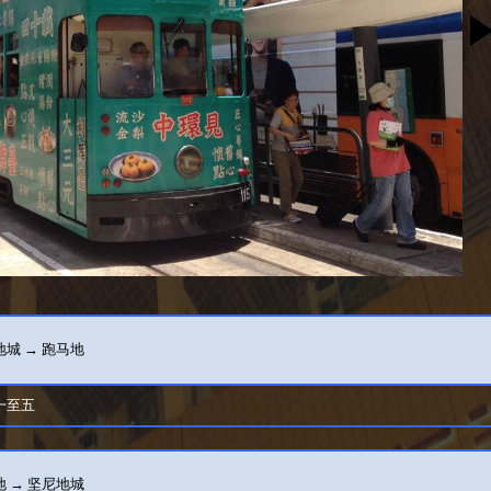
城 → 跑马地
一至五
 → 坚尼地城