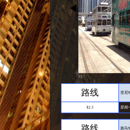
#1
路线
坚尼地
$2.3
星期
路线
跑马地