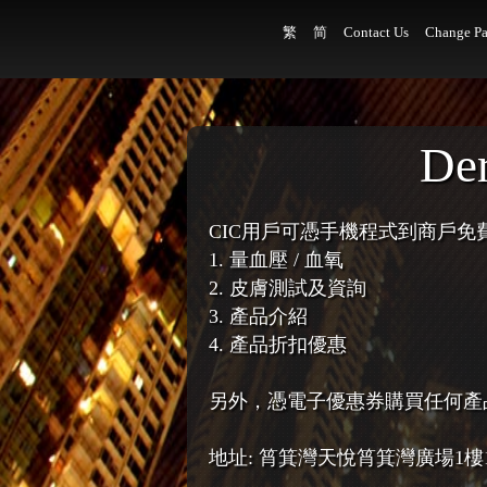
繁
简
Contact Us
Change Pa
De
CIC用戶可憑手機程式到商戶免
1. 量血壓 / 血氧
2. 皮膚測試及資詢
3. 產品介紹
4. 產品折扣優惠
另外，憑電子優惠券購買任何產
地址: 筲箕灣天悅筲箕灣廣場1樓1