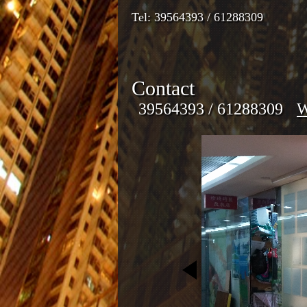
Tel: 39564393 / 61288309
Contact
39564393 / 61288309
W