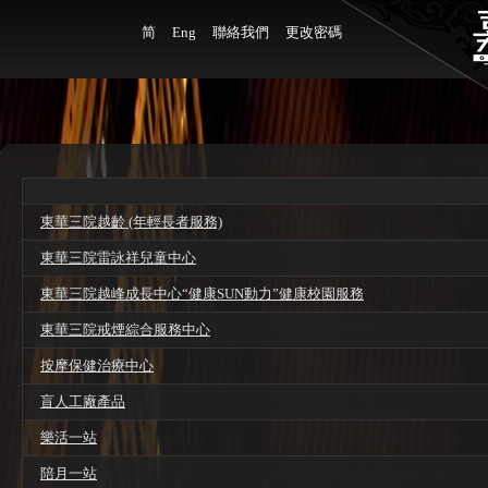
简
Eng
聯絡我們
更改密碼
東華三院越齡 (年輕長者服務)
東華三院雷詠祥兒童中心
東華三院越峰成長中心“健康SUN動力”健康校園服務
東華三院戒煙綜合服務中心
按摩保健治療中心
盲人工廠產品
樂活一站
陪月一站