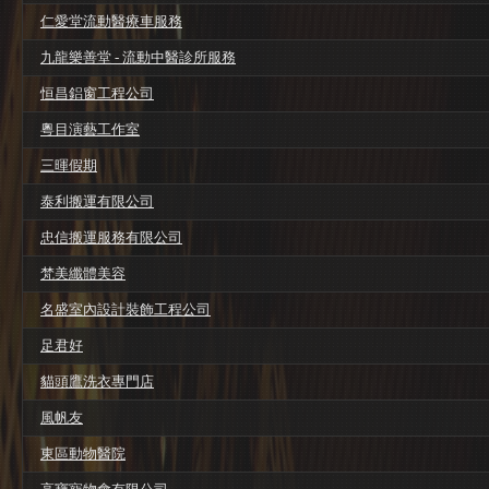
仁愛堂流動醫療車服務
九龍樂善堂 - 流動中醫診所服務
恒昌鋁窗工程公司
粵目演藝工作室
三暉假期
泰利搬運有限公司
忠信搬運服務有限公司
梵美纖體美容
名盛室內設計裝飾工程公司
足君好
貓頭鷹洗衣專門店
風帆友
東區動物醫院