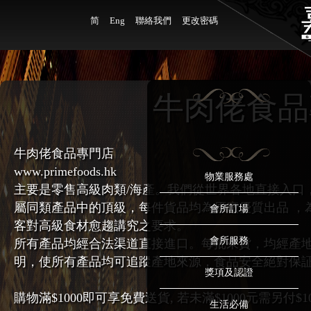
简
Eng
聯絡我們
更改密碼
牛肉佬食品
牛肉佬食品專門店
www.primefoods.hk
物業服務處
主要是零售高級肉類/海產。我們從世界各地直接入口
屬同類產品中的頂級，每件貨品均為原廠優質出品 ，
會所訂場
客對高級食材愈趨講究之要求。
會所服務
所有產品均經合法渠道直接進口。每批來貨，均經產
明，使所有產品均可追蹤產地來源，食品安全絕對保証!
獎項及認證
購物滿$1000即可享免費送貨, 若未滿$1000元需另付
生活必備