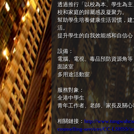
透過推行「以校為本、學生為主
校和家庭的歸屬感及凝聚力。
幫助學生培養健康生活習慣，建
活。
提升學生的自我效能感和自信心
設備：
電腦、電視、毒品預防資源角等
面談室
多用途活動室
服務對象：
全港中學生
青年工作者、老師、家長及關心
相關鏈接：
http://www.tungwahcsd.
counselling-services/CC-LSHSS/in