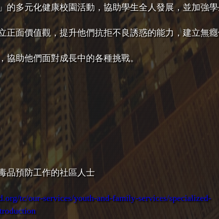
」的多元化健康校園活動，協助學生全人發展，並加強學
立正面價值觀，提升他們抗拒不良誘惑的能力，建立無癮
，協助他們面對成長中的各種挑戰。
毒品預防工作的社區人士
org/tc/our-services/youth-and-family-services/specialized-
troduction