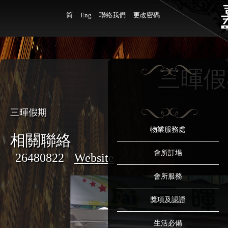
简
Eng
聯絡我們
更改密碼
三暉假
三暉假期
物業服務處
相關聯絡
會所訂場
26480822
Website
會所服務
獎項及認證
生活必備