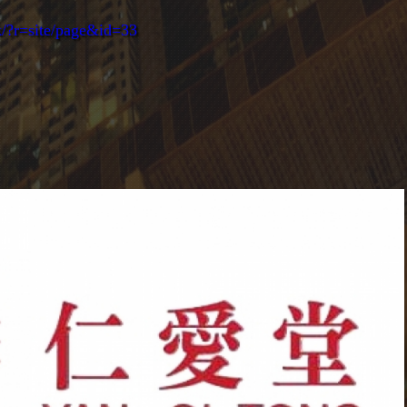
k/?r=site/page&id=33