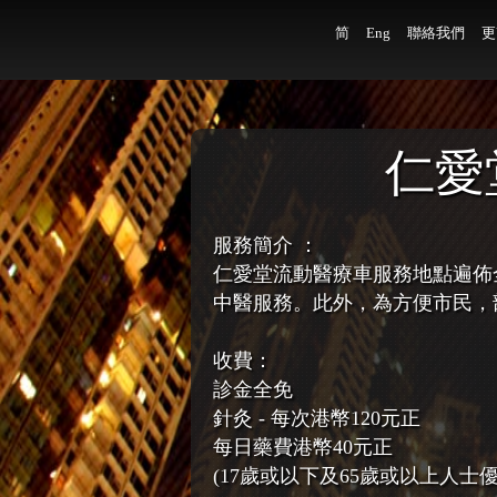
简
Eng
聯絡我們
更
仁愛
服務簡介 ：
仁愛堂流動醫療車服務地點遍佈全港
中醫服務。此外，為方便市民，
收費：
診金全免
針灸 - 每次港幣120元正
每日藥費港幣40元正
(17歲或以下及65歲或以上人士